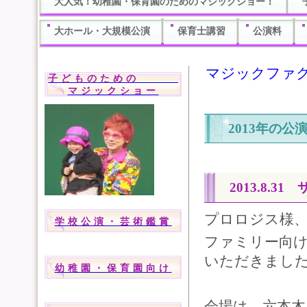
大人気！幼稚園・保育園のためのマジックショー！
大ホール・大規模公演
保育士講習
公演料
マジックファ
子どものための
マジックショー
2013年の公
2013.8.3
プロロジス様
学校公演・芸術鑑賞
ファミリー向
いただきまし
幼稚園・保育園向け
会場は、六本