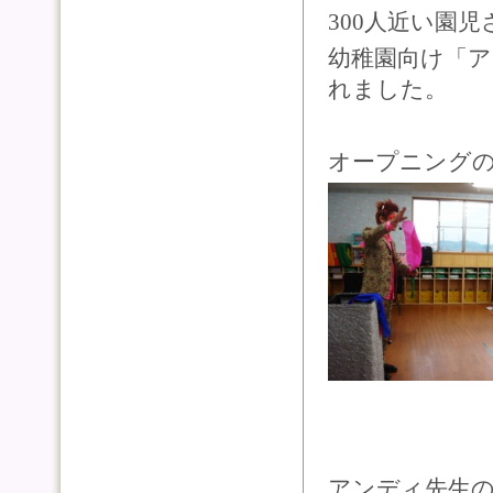
300人近い園
幼稚園向け「
れました。
オープニング
アンディ先生